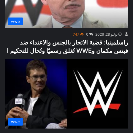
wwe
يوليو 28, 2026
0
747
راسلمينيا: قضية الاتجار بالجنس والاعتداء ضد
فينس مكمان وWWE تُغلق رسميًا وتُحال للتحكيم ا
wwe