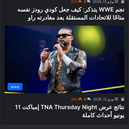
يوليو 15, 2026
0
513
نجم WWE يتذكر: كيف جعل كودي رودز نفسه
متاحًا للاتحادات المستقلة بعد مغادرته راو
wwe
يونيو 12, 2026
0
532
نتائج عرض TNA Thursday Night إمباكت 11
يونيو أحداث كاملة