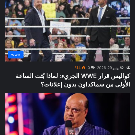
wwe
يونيو 29, 2026
0
514
كواليس قرار WWE الجريء: لماذا بُثت الساعة
الأولى من سماكداون بدون إعلانات؟