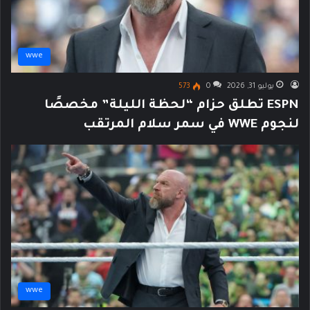
wwe
يوليو 31, 2026
0
573
ESPN تطلق حزام “لحظة الليلة” مخصصًا
لنجوم WWE في سمر سلام المرتقب
wwe