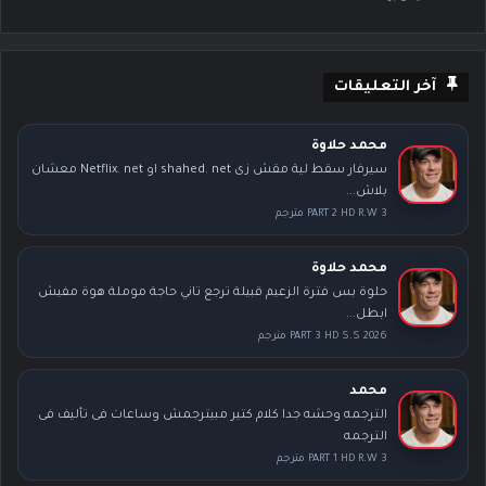
آخر التعليقات
محمد حلاوة
سيرفار سقط لية مقش زى shahed. net او Netflix. net معشان
بلاش...
PART 2 HD R.W 3 مترجم
محمد حلاوة
حلوة بس فترة الزعيم قبيلة ترجع تاني حاجة موملة هوة مفيش
ابطل...
PART 3 HD S.S 2026 مترجم
محمد
الترجمه وحشه جدا كلام كتير مبيترجمش وساعات فى تأليف فى
الترجمه
PART 1 HD R.W 3 مترجم