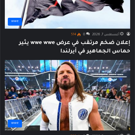
wwe
أغسطس 7, 2026
0
514
إعلان ضخم مرتقب في عرض wwe wwe يثير
حماس الجماهير في أيرلندا
wwe