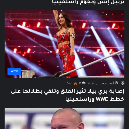
تريبل إتش ونجوم راسلمينيا
wwe
أغسطس 3, 2026
0
543
إصابة بري بيلا تثير القلق وتلقي بظلالها على
خطط WWE وراسلمينيا