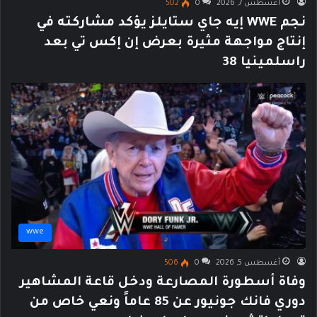
أغسطس 7, 2026
0
502
نجم WWE إيه جاي ستايلز يؤكد مشاركته في
إنتاج مواجهة مثيرة بعرض إن إكس تي بعد
راسلمينيا 38
wwe
أغسطس 5, 2026
0
506
وفاة أسطورة المصارعة ودخل قاعة المشاهير
دوري فانك جونيور عن 85 عاماً ونعي خاص من