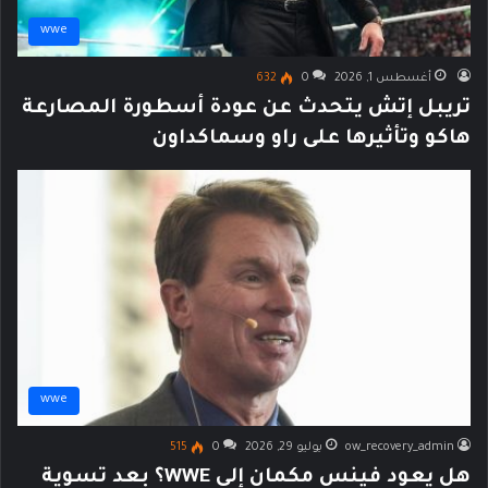
wwe
أغسطس 1, 2026
0
632
تريبل إتش يتحدث عن عودة أسطورة المصارعة
هاكو وتأثيرها على راو وسماكداون
wwe
ow_recovery_admin
يوليو 29, 2026
0
515
هل يعود فينس مكمان إلى WWE؟ بعد تسوية