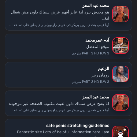
محمد عبد المعز
هو محدش بيرد لية عايز أفهم عرض سماك داون مش شغال
لية...
أوبا فيمي يتحدى برون بريكر في عرض راو وبولي راي يعلق على تصاعد الأحداث بعد سمر سلام
آدم عمرمحمد
موقع المفضل
PART 3 HD R.W 3 مترجم
الزعيم
رومان رينز
PART 3 HD R.W 3 مترجم
محمد عبد المعز
انا بفتح عرض سماك داون لقيت مكتوب الصفحة غير موجودة
أوبا فيمي يتحدى برون بريكر في عرض راو وبولي راي يعلق على تصاعد الأحداث بعد سمر سلام
safe penis stretching guidelines
Fantastic site Lots of helpful information here I am