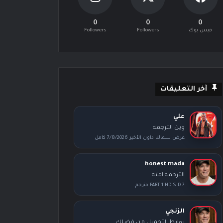
0
0
0
فيس بوك
Followers
Followers
آخر التعليقات
علي
وين الترجمه
عرض سماك داون الأخير 7/8/2026 كامل
honest mada
الترجمه امته
PART 1 HD S.D 7 مترجم
الزنجي
روابط التحميل من فضلك