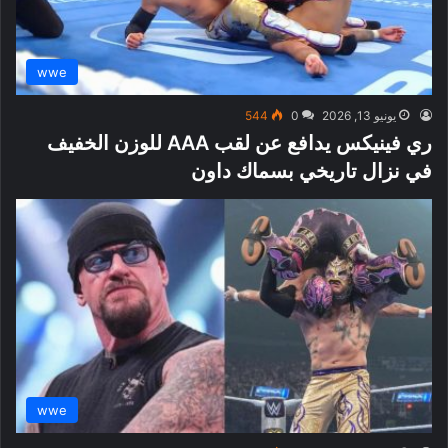
wwe
يونيو 13, 2026
0
544
ري فينيكس يدافع عن لقب AAA للوزن الخفيف
في نزال تاريخي بسماك داون
wwe