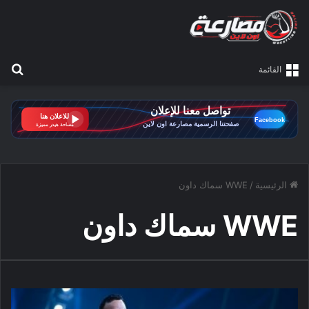
بح
القائمة
الرئيسية
/
WWE سماك داون
WWE سماك داون