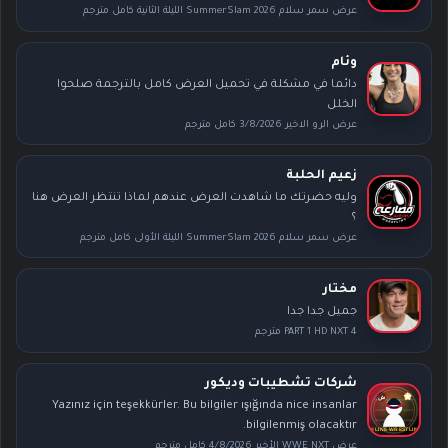
عرض سمر سلام SummerSlam 2026 الليلة الثانية كامل مترجم
وئام
دائما في مشكلة في تحميل العرض كامل بالترجمة صلحوا
الخلل
عرض الرو الاخير 3/8/2026 كامل مترجم
زعيم الحلبة
وليه حضرتك ما شاهدت العرض عندهم لماذا تنتظر العرض هنا
؟
عرض سمر سلام SummerSlam 2026 الليلة الأولى كامل مترجم
مختار
جميل جدا جدا
PART 1 HD NXT 4 مترجم
شركات تشطيبات وديكور
Yazınız için teşekkürler. Bu bilgiler ışığında nice insanlar
bilgilenmiş olacaktır.
عرض WWE NXT الأخير 4/8/2026 كامل مترجم