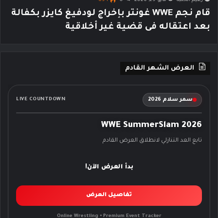
قام نجم WWE غونتر بإخراج لودفيغ كايزر بكفالة
بعد اعتقاله فى قضية غير أخلاقية
العرض الشهر القادم
سمر سلام 2026
LIVE COUNTDOWN
WWE SummerSlam 2026
تابع العد التنازلي لانطلاق العرض القادم
بدأ العرض الآن!
تفاصيل العرض
Online Wrestling • Premium Event Tracker