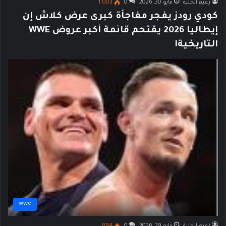
زعيم الحلبة
مايو 30, 2026
0
1٬003
كودي رودز يفجر مفاجأة كبرى عرض كلاش إن
إيطاليا 2026 يقتحم قائمة أكبر عروض WWE
التاريخية!
wwe
زعيم الحلبة
مايو 29, 2026
0
894