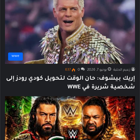
wwe
زعيم الحلبة
يونيو 7, 2026
0
637
إريك بيشوف: حان الوقت لتحويل كودي رودز إلى
شخصية شريرة في WWE