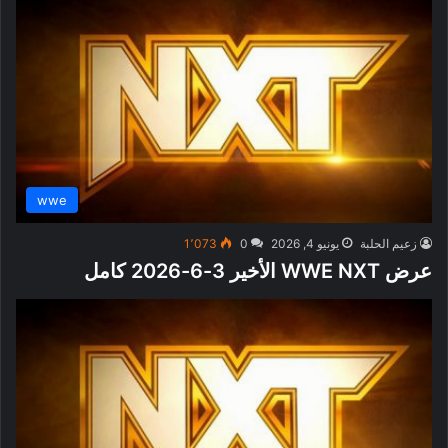
wwe
زعيم الحلبة
يونيو 4, 2026
0
1٬073
عرض WWE NXT الأخير 3-6-2026 كامل