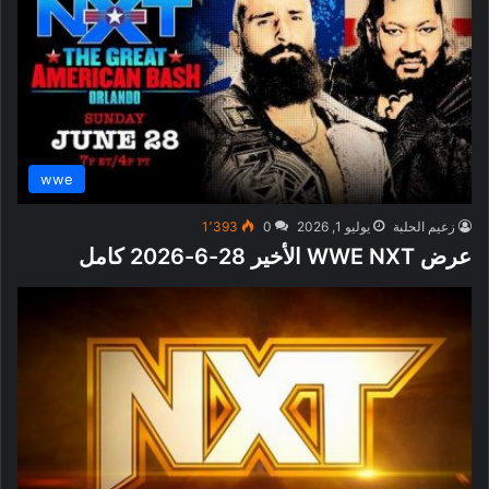
wwe
زعيم الحلبة
يوليو 1, 2026
0
1٬393
عرض WWE NXT الأخير 28-6-2026 كامل