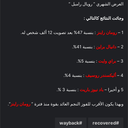
العرض الشهري ” رويال رامبل “
وجائت النتائج كالتالي :
1 –
رومان راينز
: بنسبة 47% بعد تصويت 12 ألف شخص له.
2 –
دانيال براين
: بنسبة 41%.
3 –
براي وايت
: بنسبة 5%.
4 –
أليكسندر روسيف
: بنسبة 4%.
5 و أخيرا –
باد نيوز باريت
: بنسبة 3 %.
وبهذا يكون الأقرب للفوز النجم العائد بقوة منذ فترة ”
رومان راينز
“.
wayback
recovered