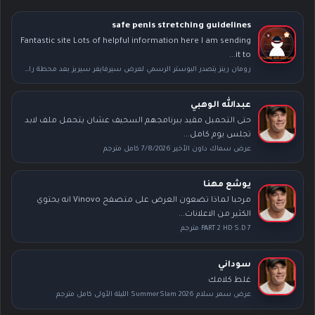
safe penis stretching guidelines
Fantastic site Lots of helpful information here I am sending
it to...
رومان رينز يتصدر البوستر الرسمي لعرض سيرفايفر سيريز بعد محطة راسلمينيا
عبدالله الوهبي
حتى التحمبل مقيد ببرنامجهم السحيف عشان يتحمل ملف لابد
تجلس يوم كامل...
عرض سماك داون الأخير 7/8/2026 كامل مترجم
يوشع مهنا
مرحبا لماذا تضعون العرض على متصفح Vinovo انه يحتوي
الكثير من الاعلانات...
PART 2 HD S.D 7 مترجم
سوداني
غلط كلامك
عرض سمر سلام SummerSlam 2026 الليلة الأولى كامل مترجم