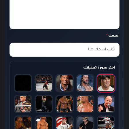
ل
ي
ق
ك
اسمك
*
*
اختر صورة تعليقك