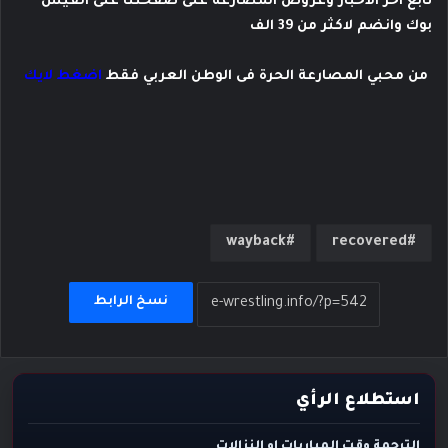
تابع اخر الاخبار وعروض المصارعة على صفحتنا على الفيس
بوك وانضم لاكثر من 39 الف
من محبي المصارعة الحرة فى الوطن العربي فقط
اضغط لايك
wayback
recovered
نسخ الرابط
استطلاع الرأي
الترجمة وقت المباريات او النزالات