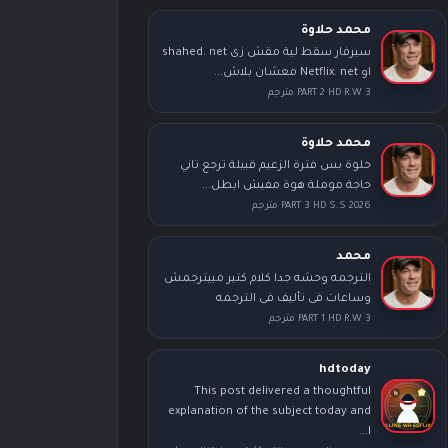
محمد حلاوة
سيرفار سقط لية مقش زى shahed. net
او Netflix. net معشان بلاش...
PART 2 HD R.W 3 مترجم
محمد حلاوة
حلوة بس فترة الزعيم قبيلة ترجع تاني
حاجة موملة هوة مفيش ابطل...
PART 3 HD S.S 2026 مترجم
محمد
الترجمه وحشه جدا كلام كتير مبيترجمش
وساعات فى تأليف فى الترجمه
PART 1 HD R.W 3 مترجم
hdtoday
This post delivered a thoughtful
explanation of the subject today and
I...