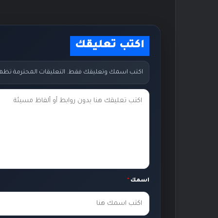
اكتب تعليقك
اكتب اسمك وتعليقك فقط. التعليقات المحترمة تظهر مب
ت
ع
ل
ي
ق
ك
اسمك
*
*