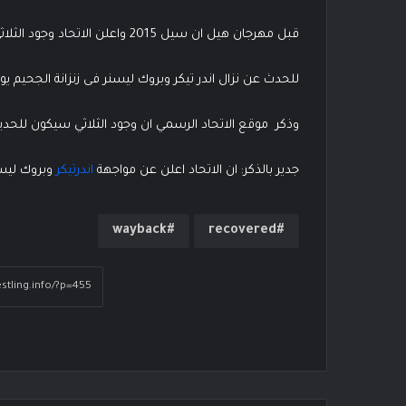
قبل مهرجان هيل ان سيل 2015 واعلن الاتحاد وجود الثلاثي شون مايكلز وستيف اوستن وريك فلير
للحدث عن نزال اندر تيكر وبروك ليسنر فى زنزانة الجحيم يوم الاحد 25
وذكر موقع الاتحاد الرسمي ان وجود الثلاثي سيكون للحدي
جدير بالذكر: ان الاتحاد اعلن عن مواجهة
اندرتيكر
وبروك ليسن
wayback
recovered