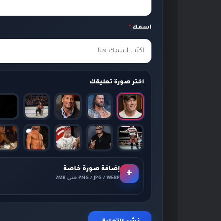
ق
ك
اسمك
*
*
اختر صورة تعليقك
إضافة صورة خاصة
+
PNG / JPG / WEBP حتى 2MB