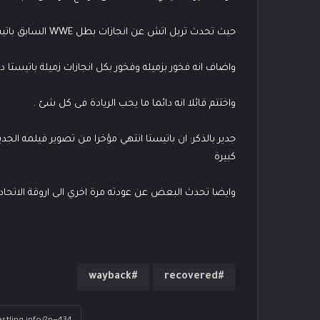
حيث تحدث تربل اتش عن انجازات بطل WWE السابق باتيستا ,
واضاف انه فخور بزميله وفخور بكل انجازات زميلة باتيستا دا
واختتم قائلا انه دائما ما يحب الريادة فى كل شئ .
جدير بالذكر: ان باتيستا انتهي مؤخرا من تصوير فيلمه ال
كبيرة
وايضا تحدث البعض عن عودته مرة اخري الى اروقة الاتحاد و
wayback
recovered