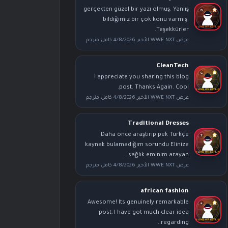
gerçekten güzel bir yazı olmuş. Yanlış
bildiğimiz bir çok konu varmış.
Teşekkürler.
عرض WWE NXT الأخير 4/8/2026 كامل مترجم
CleanTech
I appreciate you sharing this blog
post. Thanks Again. Cool.
عرض WWE NXT الأخير 4/8/2026 كامل مترجم
Traditional Dresses
Daha önce araştırıp pek Türkçe
kaynak bulamadığım sorundu Elinize
sağlık eminim arayan...
عرض WWE NXT الأخير 4/8/2026 كامل مترجم
african fashion
Awesome! Its genuinely remarkable
post, I have got much clear idea
regarding...