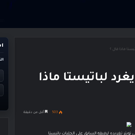
اس
يستا ماذا قال ؟
ال
غرد لباتيستا ماذا
503
أقل من دقيقة