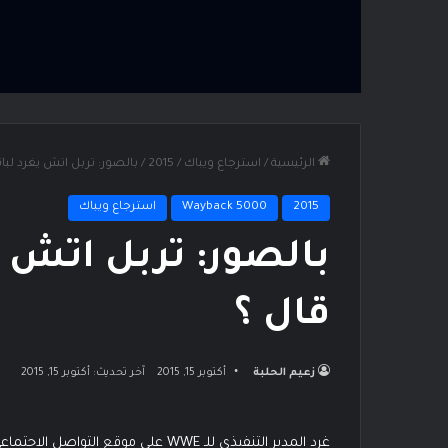
الرئيسية
/
استرجاع ويباك
/
2015
/
بالصور: تربل اتش يغرد لبات
2015
Wayback 5000
استرجاع ويباك
بالصور: تربل اتش ي
قال ؟
زعيم الحلبة
أكتوبر 15, 2015
آخر تحديث: أكتوبر 15, 2015
غرد المدير التنفيذي للـ WWE على موقع التواصل الاجتماعي تويتر تغريده لرفيقه السابق على الحلبات باتيستا