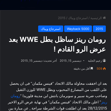
الرئيسية
/
استرجاع ويباك
/
2015
2015
Wayback 5000
استرجاع ويباك
رومان رينز ساظل بطل WWE بعد
عرض الرو القادم !
زعيم الحلبة
ديسمبر 15, 2015
آخر تحديث: ديسمبر 15, 2015
509
أقل من دقيقة
بعد ان اخفقت محاولة مالك الاتحاد “فينس مكمان” فى ان يحصل
على اللقب من المصارع المحبوب وبطل WWE للوزن الثقيل
وصاحب ضربة سبير و سوبرمان بانتش ابن مدينة فلوريدا “
رومان
رينز
” اعلن مالك الاتحاد “فينس مكمان” في نهاية عرض الرو الاخير
28/12/2015 بعد ان اطلقت قوات الشرطة سراحة , عن مبارة بين