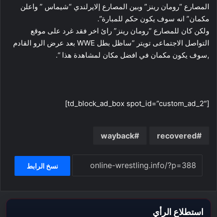
المصارع “رومان رينز” وبين المصارع إلايرلندي “شيماس ” واعلن
مكمان” انه سوف يكون حكم للمبارة”.
ولكن كان للمصارع “رومان رينز” رائ اخر فقد غرد على موقع
التواصل الاجتماعى تويتر “ساظل بطل WWE بعد عرض الرو القادم
,سوف يكون مكمان في افضل مكان لمشاهدة هذا “.
[td_block_ad_box spot_id=”custom_ad_2″]
wayback
recovered
نسخ الرابط
استطلاع الرأي