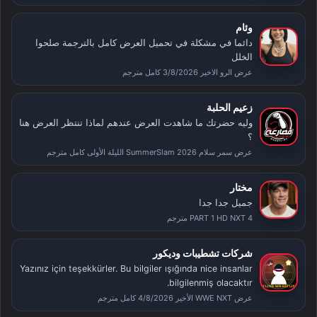
وئام
دائما في مشكلة في تحميل العرض كامل بالترجمة صلحوا
الخلل
عرض الرو الاخير 3/8/2026 كامل مترجم
زعيم الحلبة
وليه حضرتك ما شاهدت العرض عندهم لماذا تنتظر العرض هنا
؟
عرض سمر سلام SummerSlam 2026 الليلة الأولى كامل مترجم
مختار
جميل جدا جدا
PART 1 HD NXT 4 مترجم
شركات تشطيبات وديكور
Yazınız için teşekkürler. Bu bilgiler ışığında nice insanlar
bilgilenmiş olacaktır.
عرض WWE NXT الأخير 4/8/2026 كامل مترجم