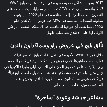
2017 بسبب مشاكل صحية خطيرة في الرقبة. غادرت بايج WWE
لاحقًا وانضمت إلى اتحاد AEW تحت اسم سارايا، حيث حصلت على
التصريح الطبي للعودة إلى المنافسة في عام 2022، بل وتوجت
ببطولة السيدات العالمية في AEW في عرض All In لندن عام
2023، مما يثبت أن عودتها للمنافسة في المملكة المتحدة لم تكن
الأولى لها على الإطلاق بعد غياب طويل.
تألق بايج في عروض راو وسماكداون بلندن
خلال عروض WWE الأخيرة في لندن، عادت بايج لتخوض نزالات
فعلية أمام جماهيرها. ففي عرض راو، شكلت بايج فريقًا مع النجمة
بري بيلا وتمكنتا من تحقيق الفوز على الثنائي بايلي وليرا فالكيريا في
نزال مثير. ولم تتوقف مشاركتها عند هذا الحد، بل خاضت بايج نزالًا
فرديًا في عرض سماكداون، حيث أظهرت لياقتها وقدرتها على
المنافسة بفوزها على جيسي جاين.
مشاعر جياشة وعودة “ساحرة”