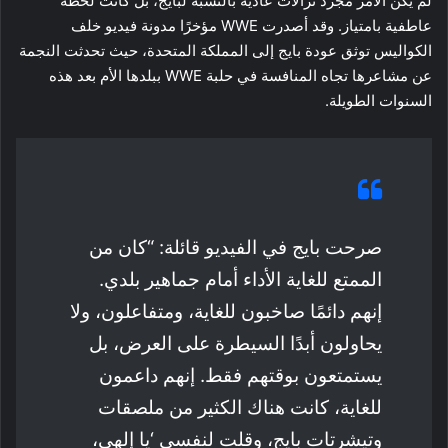
لم يكن الأمر مجرد نزالات عادية بالنسبة لبايج، بل كانت لحظة
عاطفية بامتياز. وقد أصدرت WWE مؤخرًا مدونة فيديو خلف
الكواليس توثق عودة بايج إلى المملكة المتحدة، حيث تحدثت النجمة
عن مشاعرها تجاه المنافسة في حلبة WWE ببلدها الأم بعد هذه
السنوات الطويلة.
صرحت بايج في الفيديو قائلة: “كان من
الممتع للغاية الأداء أمام جماهير بلدي.
إنهم دائمًا صاخبون للغاية، ومتفاعلون، ولا
يحاولون أبدًا السيطرة على العرض، بل
يستمتعون بوقتهم فقط. إنهم داعمون
للغاية، كانت هناك الكثير من ملصقات
وتيشرتات بايج، وقلت لنفسي ‘يا إلهي،