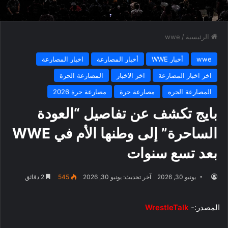
الرئيسية
/
wwe
wwe
أخبار WWE
أخبار المصارعة
اخبار المصارعة
اخر اخبار المصارعة
اخر الاخبار
المصارعة الحرة
المصارعة الحره
مصارعة حرة
مصارعة حرة 2026
بايج تكشف عن تفاصيل “العودة
الساحرة” إلى وطنها الأم في WWE
بعد تسع سنوات
يونيو 30, 2026
آخر تحديث: يونيو 30, 2026
545
2 دقائق
المصدر:-
WrestleTalk