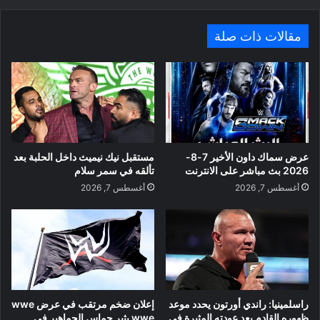
مقالات ذات صلة
عرض سماك داون الأخير 7-8-
مستقبل نيك نيميث داخل الحلبة بعد
2026 بث مباشر على الانترنت
تألقه في سمر سلام
أغسطس 7, 2026
أغسطس 7, 2026
راسلمينيا: راندي أورتون يحدد موعد
إعلان ضخم مرتقب في عرض wwe
ظهوره القادم بعد عودته المثيرة في
wwe يثير حماس الجماهير في