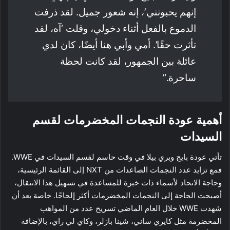
إنهم يحبونني’، إنه شعور جميل. لقد ذرفت
الدموع بالفعل أثناء دخولي، وقلت ‘آه، لقد
تأثرت حقًا’. أمي وأبي هنا أيضًا، كان لدي
عائلة بين الجمهور، لقد كانت لحظة
ساحرة.”
أهمية عودة النجمات المخضرمات لقسم
السيدات
تأتي عودة بايج وبري بيلا في وقت حاسم لقسم السيدات في WWE.
فمع تزايد عدد النجمات الصاعدات من NXT إلى القائمة الرئيسية،
وحاجة الاتحاد لأسماء ذات خبرة للمساعدة في تسهيل هذا الانتقال،
أصبحت الحاجة إلى النجمات المخضرمات أكثر إلحاحًا. خاصة بعد أن
شهدت WWE خلال العام الماضي تسريح عدد من المواهب
المخضرمة مثل كايري ساني، شينا بازلر، وكاي لي راي، بالإضافة