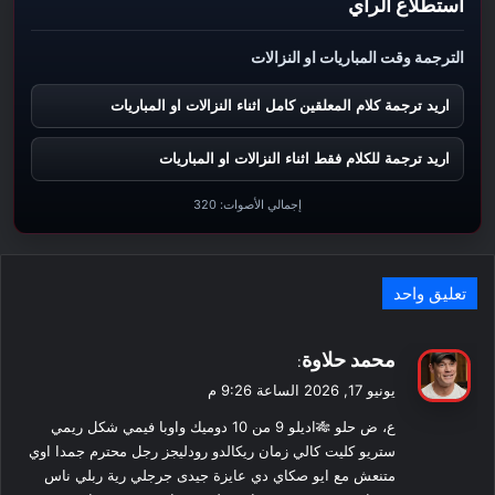
استطلاع الرأي
الترجمة وقت المباريات او النزالات
اريد ترجمة كلام المعلقين كامل اثناء النزالات او المباريات
اريد ترجمة للكلام فقط اثناء النزالات او المباريات
إجمالي الأصوات:
320
تعليق واحد
ي
محمد حلاوة
:
ق
يونيو 17, 2026 الساعة 9:26 م
و
ع، ض حلو 🎋اديلو 9 من 10 دوميك واوبا فيمي شكل ريمي
ل
ستريو كليت كالي زمان ريكالدو رودليجز رجل محترم جمدا اوي
متنعش مع ايو صكاي دي عايزة جيدى جرجلي رية ربلي ناس