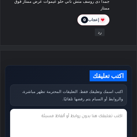
جمدا دى روسف متش ناني حلو عيموات عرض ممتاز فوق
ممتاز
❤
إعجاب
0
رد
اكتب تعليقك
اكتب اسمك وتعليقك فقط. التعليقات المحترمة تظهر مباشرة،
والروابط أو السبام يتم رفضها تلقائيًا.
ت
ع
ل