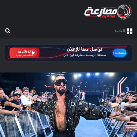
بح
القائمة