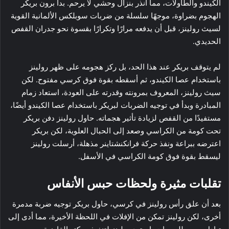
الكيندو والطاولات، مما أنذر بنزال وحشي لا يرحم. بدأ برون بريكر
الهجوم بضراوة، موجهًا سلسلة من ضربات سوبلكس الألمانية القوية
لسيث رولينز، قبل أن يدفعه مرارًا وتكرارًا بقسوة نحو جدران القفص
الحديدي.
لم يتوقف بريكر عند هذا الحد، بل ركز هجومه على ظهر رولينز
باستخدام عصا الكيندو، ثم أسقطه بقوة فوق كرسي مفتوح. لكن
سيث رولينز، المعروف بمرونته وقدرته على العودة، استعاد زمام
المبادرة وبدأ في توجيه الضربات لبريكر باستخدام عصا الكيندو أيضًا،
مستفيدًا من القفص لزيادة تأثير هجماته. حاول رولينز دفن بريكر
تحت كومة من الكراسي وصعد إلى الحبال العلوية، لكن بريكر
اعترضه ببراعة ونفذ حركة فرانكنشتاينر مذهلة، أرسلت رولينز
ليسقط بقوة فوق كومة الكراسي في الأسفل.
تقلبات مثيرة ولحظات حبس الأنفاس
بعد أن علق رأس رولينز في كرسي، حاول بريكر توجيه ضربة مدمرة
أخرى، لكن رولينز تمكن من الإفلات في اللحظة الأخيرة، مما أدى إلى