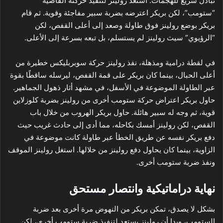
تبادل سريع للهجمات. استعد رولينز لتنفيذ حركته القاضية
“ستومب”، لكن بريكر اعترضه بضربة سبير مفاجئة وقوية. ثم قام
بريكر بوضع رولينز فوق طاولة وصعد إلى أعلى القفص، لكن
“الرؤيوي” سيث رولينز لم يستسلم، بل تبعه بسرعة إلى الأعلى.
في لقطة درامية ومذهلة، نفذ رولينز حركة سوبربليكس خطيرة من
أعلى الحبال، بينما كان بريكر على قمة القفص، ليرسله ساقطًا بقوة
عبر الطاولة الموضوعة في الأسفل، في مشهد أثار ذهول الجماهير.
حاول بريكر اعتراض حركة ستومب أخرى من رولينز بضربة كلوزلاين
قوية، ثم وجه له سبير هائلة. حاول بريكر الهروب من خلال باب
القفص، لكن رولينز أمسك بكاحله، مما أدى إلى حادث غريب حيث
دفع بريكر نفسه عن طريق الخطأ عبر طاولة كانت موضوعة في
الزاوية، بينما كان يحاول دفع رولينز من خلالها. استغل رولينز الموقف
ونفذ ضربة ستومب أخرى.
نهاية دراماتيكية وانتصار مستحق
بشكل لا يصدق، تمكن بريكر من النهوض مرة أخرى بعد ضربة
الستومب، وبدا أن رولينز يستعد لتنفيذ ضربة ستومب أخرى، لكن