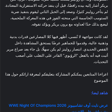
بريكر أشار إليه بيده رافضًا، قبل أن ينفذ حركته الاستفزازية المعتادة.
لم يتأخر رولينز كثيرًا، وصعد إلى الحبل الثاني ليقوم بتنفيذ ضربة
الستومب الحاسمة التي منحته الفوز في هذه المعركة الملحمية،
ليضع بذلك حدًا لعداوته مع برون بريكر ويؤكد تفوقه.
لقد كانت مواجهة لا تُنسى، أظهر فيها كلا المصارعين قدرات بدنية
وذهنية عالية، وقدموا للجماهير عرضًا يستحق المشاهدة داخل
القفص الحديدي. انتصار رولينز لم يكن سهلًا، بل جاء بعد صراع مرير
أثبت فيه أنه بالفعل “الرؤيوي” القادر على التغلب على أصعب
التحديات.
اعزاءنا المتابعين يمكنكم المشاركة بتعليقكم لمعرفة ارائكم حول هذا
الموضوع
شاهد ايضا:
عرض نايت أوف تشامبيونز 2026 WWE Night Of Champions
بث مباشر على الانترنت