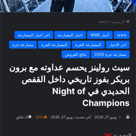
الرئيسية
/
wwe
wwe
أخبار WWE
اخبار المصارعة
اخر اخبار المصارعة
اخر الاخبار
المصارعة الحرة
المصارعة الحره
مصارعة حرة
مصارعة حرة 2026
نتائج العروض
سيث رولينز يحسم عداوته مع برون
بريكر بفوز تاريخي داخل القفص
الحديدي في Night of
Champions
يونيو 27, 2026
آخر تحديث: يونيو 27, 2026
570
2 دقائق
المصدر:-
INC