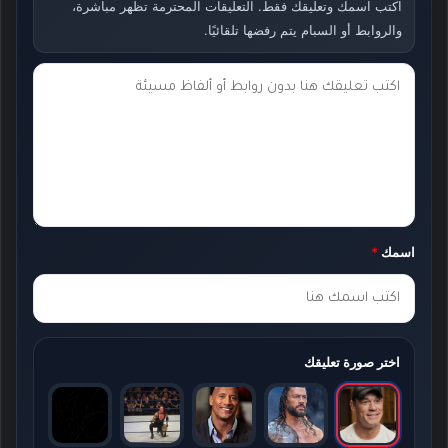
اكتب اسمك وتعليقك فقط. التعليقات المحترمة تظهر مباشرة،
والروابط أو السبام يتم رفضها تلقائيًا.
ت
ع
ل
ي
ق
ك
اسمك
*
*
اختر صورة تعليقك