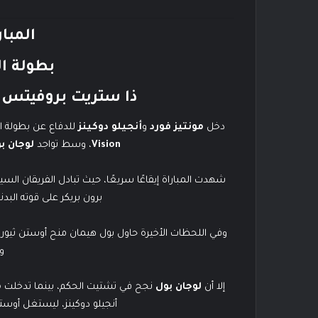
المبار
بطولة ال
ذا ستريت بروفيتس (ح
دخل
مونتيز فورد
و
أنجيلو دوكينز
للدفاع عن بطولة ال
Vision
، وسط تواجد
لوجان ب
شهدت المباراة إيقاعًا سريعًا، حيث تبادل الفريقان الس
برون بريكر على قوته البد
وفي اللحظات الأخيرة حاول بول هيمان منح أوستن ثيور
و
إلا أن
لوجان بول
نجح في تشتيت الحكم، بينما تدخلت
م
أنجيلو دوكينز، ليستغل أوستن 