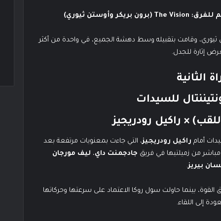
م للفرق:
The Vision (برون بريكر وأوستن ثيوري)
يوري، وقامت بتقبيله وسط دهشة الجميع، في واحدة من أكثر
ض إثارة للجدل.
اة الثانية
نتيننتال للسيدات
لقب) × راكيل رودريجيز
يدات أمام
راكيل رودريجيز
، التي جاءت بمعنويات مرتفعة بعد
باشر من زميلتيها في فريق
جادجمنت داي
،
ليف مورجان
ان بيريز
.
 القوة، بينما حاولت سول روكا الاعتماد على سرعتها وحركاتها
عودة إلى اللقاء.