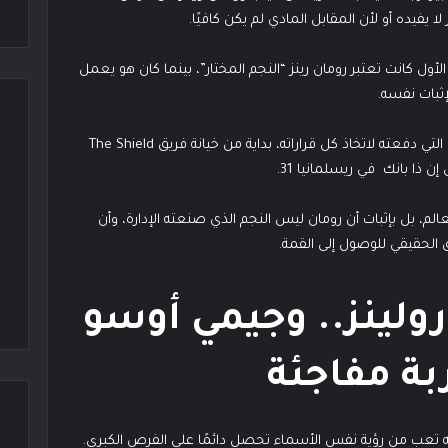
لا يفيده أو لأن المقابل المادي لم يكن كافيًا.
 الأول كانت تعتبر رومان رينز “النجم المختار”، بينما كان هو يعمل
إثبات نفسه.
وأضاف رولينز أن مشاهدة أحلامه وهي تُمنح لرومان هي التي دفعته لاتخاذ كل قراراته، بداية من خيانة فريق The Shield
 ذا بانك في ريسلمانيا 31.
لم، بل بإثبات أن رومان ليس النجم الذي صنعته الإدارة، وأن
 الحقيقي للوصول إلى القمة.
رولينز.. وجيمي أوسو
ة مفاجئة
أنه تعب من رؤية نفس الأسماء تحصل دائمًا على الفرص الكبرى.