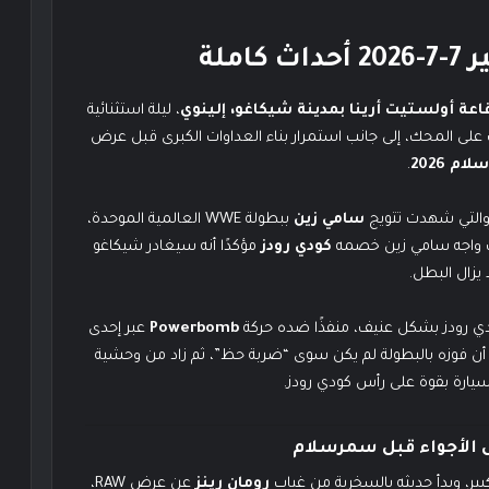
املة
اعة أولستيت أرينا بمدينة شيكاغو، إلينوي
، ليلة استثنائية
ت على المحك، إلى جانب استمرار بناء العداوات الكبرى قبل عرض
م 2026
.
 والتي شهدت تتويج
سامي زين
ببطولة WWE العالمية الموحدة،
ث واجه سامي زين خصمه
كودي رودز
مؤكدًا أنه سيغادر شيكاغو
 يزال البطل.
دي رودز بشكل عنيف، منفذًا ضده حركة
Powerbomb
عبر إحدى
ا أن فوزه بالبطولة لم يكن سوى “ضربة حظ”، ثم زاد من وحشية
سيارة بقوة على رأس كودي رودز.
الأجواء قبل سمرسلام
ر، وبدأ حديثه بالسخرية من غياب
رومان رينز
عن عرض RAW،