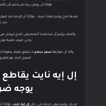
مؤكدًا أن رومان ربما لم يحضر لأن الأمر 
بعدها فتح رولينز ملفذا شيلد ، مؤكدًا أن الإدارة منذ اليوم
بجد ل
وحتى صرف حقيبة مونى إن
وأكد أن مواجهة
سمر سلام
لا تتعلق فقط ببطولة العا
العمل الجاد هو الطريق
إل إيه نايت يقاطع 
يوجه ضرب
لم يكد رولينز ينهي حديثه حتى دخل
إل إيه نايت
، مؤكدًا 