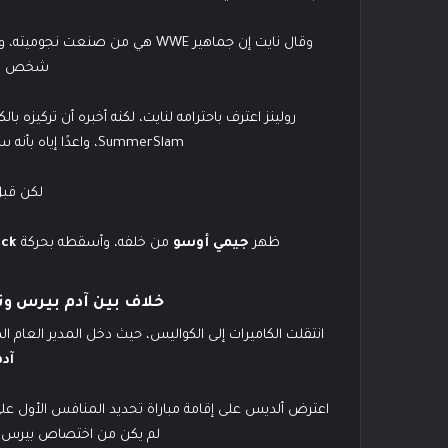
وقال نايت إن جماهير WWE هي من ص
شخص بإي
رولينز اعترف باحترامه لنايت، لكنه أخبره أن تركيزه
SummerSlam، واعدًا إياه بأنه سيكون أول منافس له بعد الفوز باللقب.
لكن قبل
ظهر
جيمي أوسو
من خلفه، وأسقطه بحركة
ick
خلاف بين آدم بيرس و
انتقلت الكاميرات إلى الكواليس، حيث دخل المدير العا
آد
لم يكن من اختصاص بيرس، مم