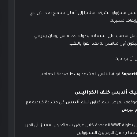
نعت نجوميته، وليس مسؤولو الشركة، مشيرًا إلى أنه لن يسمح بعد الآن لأي
قاف مسيرته.
 بالكامل منصب على استعادة بطولة العالم من رومان رينز في
 أن يرد نايت…
Superk
قوية، لينتهي المشهد وسط صدمة الجماهير.
نيك ألديس خلف الكواليس
م الموقوف لعرض سماكداون
نيك ألديس
في مشادة كلامية مع
م بيرس
.
اعترض ألديس على إقامة مباراة تحديد المنافس الأول على بطولة WWE الموحدة خلال عرض سماكداون، معتبرًا أن القرار
ا زاد من التوتر بين المسؤولين.