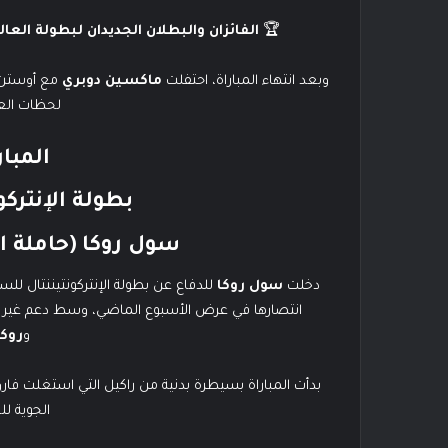
🏆
الفائزان والبطلان الجديدان لبطولة العال
وبعد انتهاء المباراة، احتفلت
ماكسين دوبري
مع أوستن ث
لحظات العر
المبار
بطولة الإنتركو
سول روكا (حاملة ال
دخلت
سول روكا
للدفاع عن بطولة الإنتركونتيننتال للس
انتصارها في عرض الأسبوع الماضي، وسط دعم غير م
و
روكس
بدأت المباراة بسيطرة بدنية من راكيل التي استغلت فارق
الجوية لل