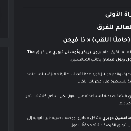
اة الأولى
عالم للفرق
املَا اللقب) × ذا فيجن
عالم للفرق أمام
برون بريكر
و
أوستن ثيوري
من فريق
The
ول
و
بول هيمان
بجانب المنافسين.
يطرة، وقدم مونتيز فورد عدة لقطات طائرة مميزة، بينما اعتمد
نية للسيطرة على مجريات اللقاء.
ي قبضة حديدية لمساعدته على الفوز، لكن الحكم اكتشف الأمر
صادرها.
اكسين دوبري
بشكل مفاجئ، ووجهت ضربة غير قانونية إلى
ثيوري الفرصة ويثبته محققًا الفوز.