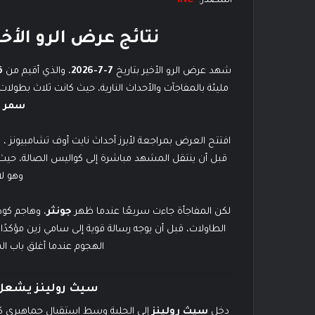
المصدر:-
INC
نتائج عرض الرو الأخير 7-7-2026 أحداث ك
شهد عرض الرو الأخير بتاريخ
7-7-2026
، والذي أقيم من
ق
مليئة بالمفاجآت والأحداث النارية، حيث كانت ثلاث بطولا
سمر سلا
افتتح العرض بمراجعة لأبرز أحداث نايت أوف تشامبيونز ،
قبل أن ينتقل المشهد مباشرة إلى كواليس الصالة، حي
وهو لا
لكن المفاجأة جاءت سريعًا عندما ظهر
جونثر
، وهاجم كو
الطاولات، قبل أن يوجه رسالة قوية إلى سامي زين مؤكدً
الهجوم عندما أغلق باب ال
سيث رولينز يشعل 
دخل
سيث رولينز
إلى الحلبة وسط استقبال جماهيري كبي