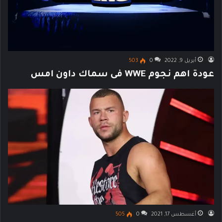
أبريل 9, 2022
0
503
عودة اهم نجوم WWE فى سماك داون امس
أغسطس 17, 2021
0
505