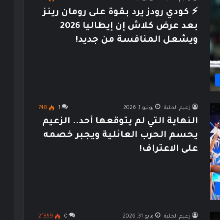
⚡ كودي رودز يرد بقوة على رومان رينز
بعد عرض كلاش إن إيطاليا 2026
ويشعل المنافسة من جديد!
زعيم الحلبة
يونيو 1, 2026
1
748
النهاية التي لم يتوقعها أحد.. الزعيم
يحسم الحرب العائلية ويجبر خصمه
على الاعتراف!
زعيم الحلبة
مايو 31, 2026
0
2٬859