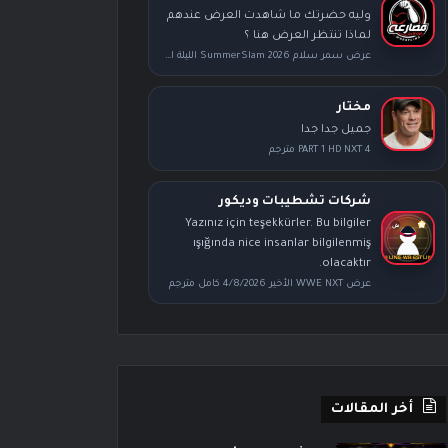
وليه حضرتك ما شاهدت العرض عندهم
لماذا تنتظر العرض هنا ؟
عرض سمر سلام SummerSlam 2026 الليلة الأولى كامل مترجم
مختار
جميل جدا جدا
PART 1 HD NXT 4 مترجم
شركات تشطيبات وديكور
Yazınız için teşekkürler. Bu bilgiler
ışığında nice insanlar bilgilenmiş
olacaktır.
عرض WWE NXT الأخير 4/8/2026 كامل مترجم
أخر المقالات