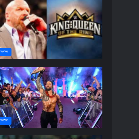
wwe
wwe