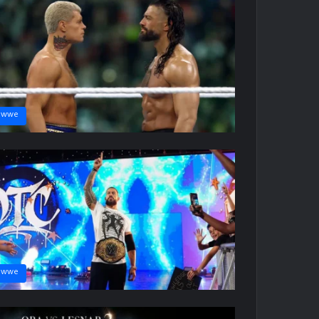
wwe
wwe