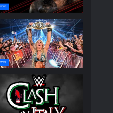
wwe
wwe