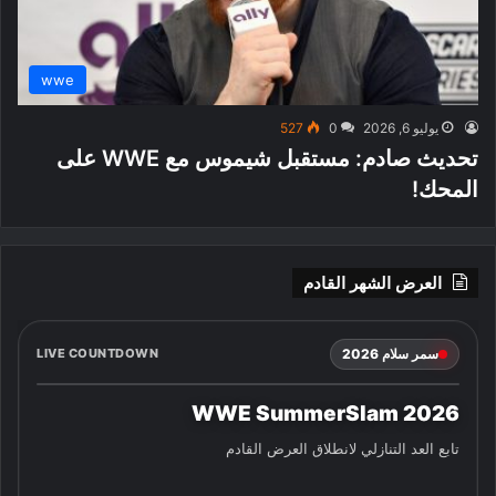
wwe
يوليو 6, 2026
0
527
تحديث صادم: مستقبل شيموس مع WWE على
المحك!
العرض الشهر القادم
سمر سلام 2026
LIVE COUNTDOWN
WWE SummerSlam 2026
تابع العد التنازلي لانطلاق العرض القادم