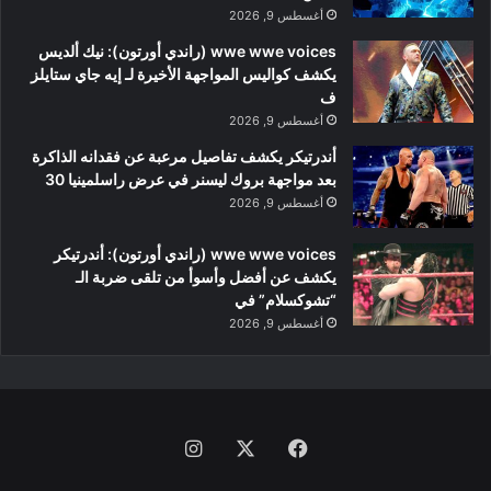
أغسطس 9, 2026
wwe wwe voices (راندي أورتون): نيك ألديس
يكشف كواليس المواجهة الأخيرة لـ إيه جاي ستايلز
ف
أغسطس 9, 2026
أندرتيكر يكشف تفاصيل مرعبة عن فقدانه الذاكرة
بعد مواجهة بروك ليسنر في عرض راسلمينيا 30
أغسطس 9, 2026
wwe wwe voices (راندي أورتون): أندرتيكر
يكشف عن أفضل وأسوأ من تلقى ضربة الـ
“تشوكسلام” في
أغسطس 9, 2026
فيسبوك
‫X
انستقرام