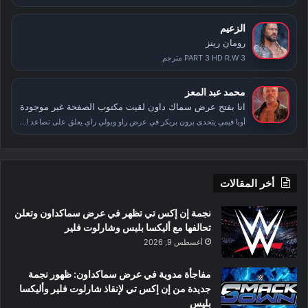
الزعيم
رومان رينز
PART 3 HD R.W 3 مترجم
محمد عبد المعز
انا بفتح عرض سماك داون لقيت مكتوب الصفحة غير موجودة
أوبا فيمي يتحدى برون بريكر في عرض راو وبولي راي يعلق على تصاعد الأحداث بعد سمر سلام
أخر المقالات
نجمة إن إكس تي تظهر في عرض سماكداون وتعلن
تحالفها مع أليكسا بليس وشارلوت فلير
أغسطس 9, 2026
مفاجأة مدوية في عرض سماكداون: ظهور نجمة
جديدة من إن إكس تي لإنقاذ شارلوت فلير وأليكسا
بليس