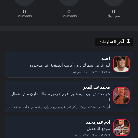
0
0
0
فيس بوك
Followers
Followers
آخر التعليقات
احمد
ليه عرض سماك داون كاتب الصفحة غير موجوده
PART 3 HD R.W 3 مترجم
محمد عبد المعز
هو محدش بيرد لية عايز أفهم عرض سماك داون مش شغال
لية...
أوبا فيمي يتحدى برون بريكر في عرض راو وبولي راي يعلق على تصاعد الأحداث بعد سمر سلام
آدم عمرمحمد
موقع المفضل
PART 3 HD R.W 3 مترجم