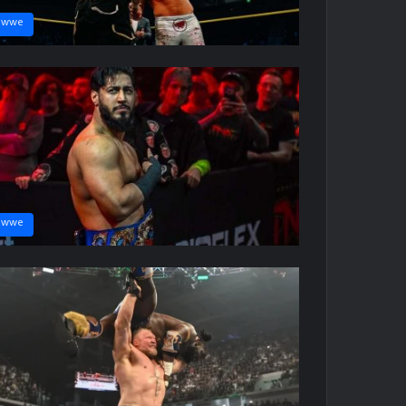
wwe
wwe